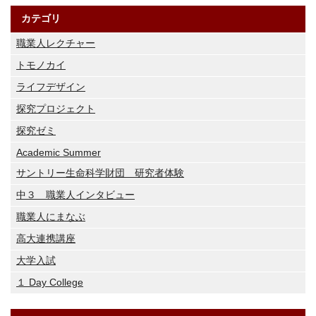
カテゴリ
職業人レクチャー
トモノカイ
ライフデザイン
探究プロジェクト
探究ゼミ
Academic Summer
サントリー生命科学財団 研究者体験
中３ 職業人インタビュー
職業人にまなぶ
高大連携講座
大学入試
１ Day College