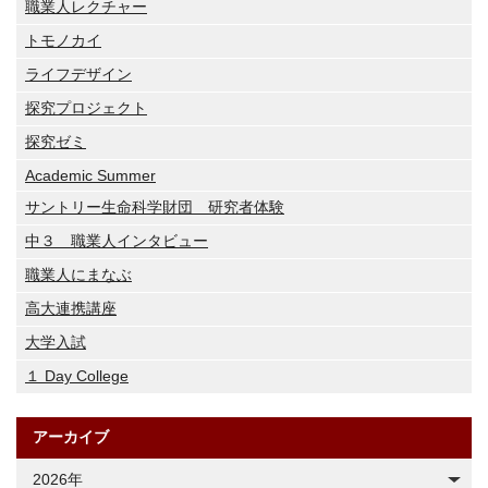
職業人レクチャー
トモノカイ
ライフデザイン
探究プロジェクト
探究ゼミ
Academic Summer
サントリー生命科学財団 研究者体験
中３ 職業人インタビュー
職業人にまなぶ
高大連携講座
大学入試
１ Day College
アーカイブ
2026年