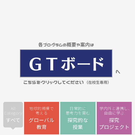
All
地球的規模で
日常的に
学内外と連携し
、
Category
考える
思考力を育む
自由に学ぶ
すべて
グローバル
探究的な
探究
教育
授業
プロジェクト