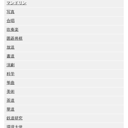
マンドリン
写真
合唱
吹奏楽
囲碁将棋
放送
書道
演劇
科学
筝曲
美術
茶道
華道
鉄道研究
環境大使