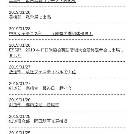
写真部 毎日写真コンテスト表彰式
2019/01/28
美術部 私学展に出品
2019/01/28
中学女子テニス部 兵庫県冬季団体優勝！
2019/01/28
ESS部 2019 神戸日米協会英語暗唱大会最終選考会に出場し
ました
2019/01/27
放送部 放送フェスティバルで１位
2019/01/27
剣道部 寒稽古 最終日 豚汁会
2019/01/26
剣道部 部内遠足 勝尾寺
2019/01/25
鉄道研究部 園田駅写真展撤収
2019/01/25