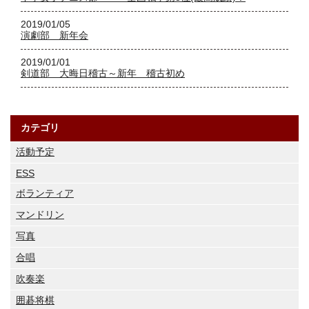
2019/01/05
演劇部 新年会
2019/01/01
剣道部 大晦日稽古～新年 稽古初め
カテゴリ
活動予定
ESS
ボランティア
マンドリン
写真
合唱
吹奏楽
囲碁将棋