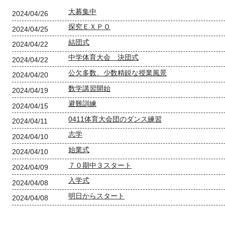
大募集中
2024/04/26
探究ＥＸＰＯ
2024/04/25
結団式
2024/04/22
中学体育大会 決団式
2024/04/22
公欠多数、少数精鋭な授業風景
2024/04/20
数学講習開始
2024/04/19
避難訓練
2024/04/15
0411体育大会団のダンス練習
2024/04/11
志学
2024/04/10
始業式
2024/04/10
７０期中３スタート
2024/04/09
入学式
2024/04/08
明日からスタート
2024/04/08