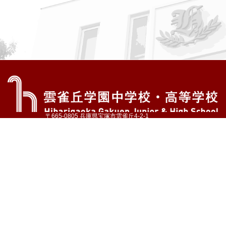
〒665-0805 兵庫県宝塚市雲雀丘4-2-1
TEL:072-759-1300 FAX:072-755-4610
公式Instagram
公式LINE
アクセス
資料請求
学校案内
教育内容・進路
学園生活
入試情報
各種手続
お問い合わせ
サイトマップ
採用情報
いじめ防止基本方針
プライバシーポリシー
© Hibarigaoka Gakuen Junior & Senior High School