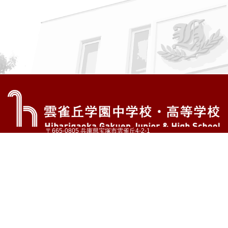
〒665-0805 兵庫県宝塚市雲雀丘4-2-1
TEL:072-759-1300 FAX:072-755-4610
公式Instagram
公式LINE
アクセス
資料請求
学校案内
教育内容・進路
学園生活
入試情報
各種手続
お問い合わせ
サイトマップ
採用情報
いじめ防止基本方針
プライバシーポリシー