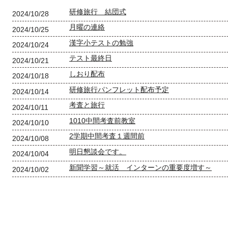
研修旅行 結団式
2024/10/28
月曜の連絡
2024/10/25
漢字小テストの勉強
2024/10/24
テスト最終日
2024/10/21
しおり配布
2024/10/18
研修旅行パンフレット配布予定
2024/10/14
考査と旅行
2024/10/11
1010中間考査前教室
2024/10/10
2学期中間考査１週間前
2024/10/08
明日懇談会です。
2024/10/04
新聞学習～就活 インターンの重要度増す～
2024/10/02