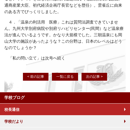
通商産業大臣、初代経済企画庁長官などを歴任）。雲雀丘に由来
のある方でびっくりしました。
４．「温泉の利活用 医療」これは質問法調査できていませ
ん。九州大学別府病院や別府リハビリセンター(民間）など温泉療
法が進んでいるようです。かなり大規模でした。三朝温泉にも岡
山大学の施設があったような？この分野は、日本のレベルはどう
なのでしょうか？
「私の問い立て」は次号へ続く
< 前の記事
一覧に戻る
次の記事 >
学校ブログ
校長通信
学校だより