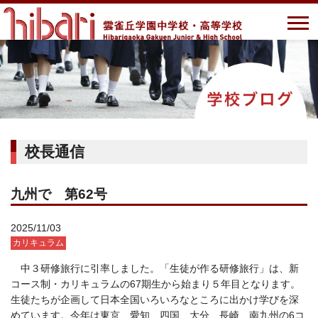
校長通信
九州で 第62号
2025/11/03
カリキュラム
中３研修旅行に引率しました。「生徒が作る研修旅行」は、新
コース制・カリキュラムの67期生から始まり５年目となります。
生徒たちが企画して日本全国いろいろなところに出かけ学びを深
めています。今年は東京、愛知、四国、大分、長崎、南九州の6コ