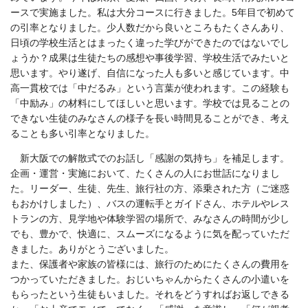
ースで実施ました。私は大分コースに行きました。5年目で初めて
の引率となりました。少人数だから良いところもたくさんあり、
日頃の学校生活とはまったく違った学びができたのではないでし
ょうか？成果は生徒たちの感想や事後学習、学校生活でみたいと
思います。やり遂げ、自信になった人も多いと感じています。中
高一貫校では「中だるみ」という言葉が使われます。この経験も
「中励み」の材料にしてほしいと思います。学校では見ることの
できない生徒のみなさんの様子を長い時間見ることができ、考え
ることも多い引率となりました。
新大阪での解散式でのお話し「感謝の気持ち」を補足します。
企画・運営・実施において、たくさんの人にお世話になりまし
た。リーダー、生徒、先生、旅行社の方、添乗された方（ご迷惑
もおかけしました）、バスの運転手とガイドさん、ホテルやレス
トランの方、見学地や体験学習の場所で、みなさんの時間が少し
でも、豊かで、快適に、スムーズになるように気を配っていただ
きました。ありがとうございました。
また、保護者や家族の皆様には、旅行のためにたくさんの費用を
つかっていただきました。おじいちゃんからたくさんの小遣いを
もらったという生徒もいました。それをどうすればお返しできる